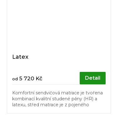
Latex
Detail
5 720 Kč
od
Komfortní sendvičová matrace je tvořena
kombinací kvalitní studené pěny (HR) a
latexu, střed matrace je z pojeného
polyuretanu (RE), což zaručuje
přirozenoutuhost matrace.