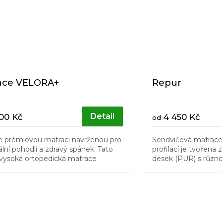
ace VELORA+
Repur
Detail
00 Kč
4 450 Kč
od
e prémiovou matraci navrženou pro
Sendvičová matrace
ní pohodlí a zdravý spánek. Tato
profilací je tvořena
vysoká ortopedická matrace
desek (PUR) s různo
je německé pěny nejvyšší kvality,
nosnost této matrac
skytují ideální...
kvalitní polyuretanov