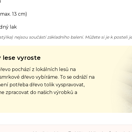
m
 max. 13 cm)
dný lak
istýlka) nejsou součástí základního balení. Můžete si je k postel
v lese vyroste
řevo pochází z lokálních lesů na
 smrkové dřevo vybíráme. To se odráží na
ení potřeba dřevo tolik vyspravovat,
me zpracovat do našich výrobků a