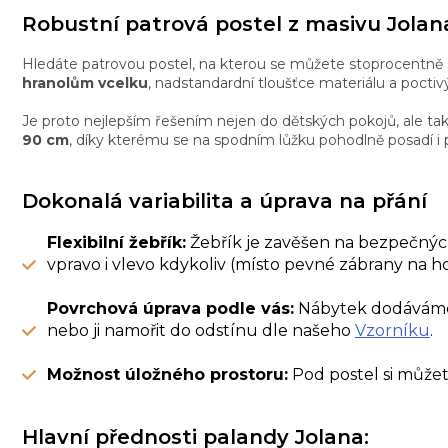
Robustní patrová postel z masivu Jolan
Hledáte patrovou postel, na kterou se můžete stoprocentně 
hranolům vcelku
, nadstandardní tloušťce materiálu a poct
Je proto nejlepším řešením nejen do dětských pokojů, ale t
90 cm
, díky kterému se na spodním lůžku pohodlně posadí i
Dokonalá variabilita a úprava na přání
Flexibilní žebřík:
Žebřík je zavěšen na bezpečnýc
vpravo i vlevo kdykoliv (místo pevné zábrany na h
Povrchová úprava podle vás:
Nábytek dodáváme 
nebo ji namořit do odstínu dle našeho
Vzorníku
.
Možnost úložného prostoru:
Pod postel si můžete
Hlavní přednosti palandy Jolana: