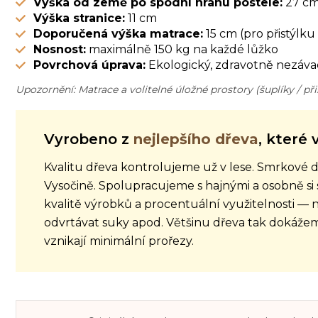
Výška od země po spodní hranu postele:
27 c
Výška stranice:
11 cm
Doporučená výška matrace:
15 cm (pro přistýlku
Nosnost:
maximálně 150 kg na každé lůžko
Povrchová úprava:
Ekologický, zdravotně nezáva
Upozornění: Matrace a volitelné úložné prostory (šuplíky / př
Vyrobeno z
nejlepšího dřeva
, které 
Kvalitu dřeva kontrolujeme už v lese. Smrkové d
Vysočině. Spolupracujeme s hajnými a osobně si
kvalitě výrobků a procentuální využitelnosti — n
odvrtávat suky apod. Většinu dřeva tak dokáže
vznikají minimální prořezy.