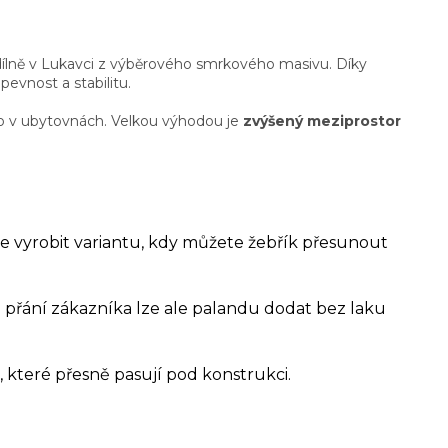
dílně v Lukavci z výběrového smrkového masivu. Díky
evnost a stabilitu.
bo v ubytovnách. Velkou výhodou je
zvýšený meziprostor
 vyrobit variantu, kdy můžete žebřík přesunout
řání zákazníka lze ale palandu dodat bez laku
, které přesně pasují pod konstrukci.