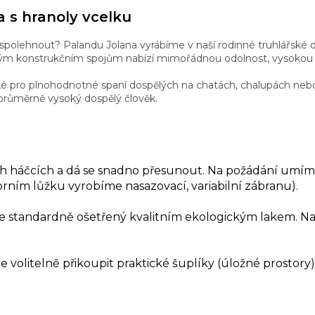
a s hranoly vcelku
spolehnout? Palandu Jolana vyrábíme v naší rodinné truhlářské 
ivým konstrukčním spojům nabízí mimořádnou odolnost, vysokou p
aké pro plnohodnotné spaní dospělých na chatách, chalupách ne
 průměrně vysoký dospělý člověk.
h háčcích a dá se snadno přesunout. Na požádání umíme
orním lůžku vyrobíme nasazovací, variabilní zábranu).
standardně ošetřený kvalitním ekologickým lakem. Na p
 volitelně přikoupit praktické šuplíky (úložné prostory)