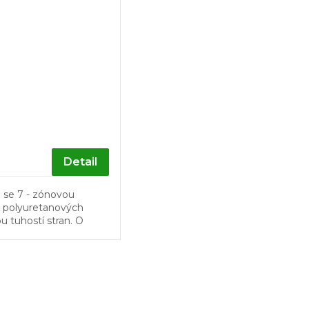
Detail
 se 7 - zónovou
 z polyuretanových
u tuhostí stran. O
e se stará vysoce
á...