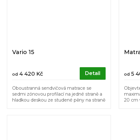
Vario 15
Matr
Detail
4 420 Kč
5 4
od
od
Oboustranná sendvičová matrace se
Objevt
sedmi zónovou profilací na jedné straně a
maximál
hladkou deskou ze studené pěny na straně
20 cm 
druhé.
kombinu
které po