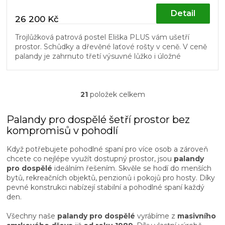
Detail
26 200 Kč
Trojlůžková patrová postel Eliška PLUS vám ušetří
prostor. Schůdky a dřevěné laťové rošty v ceně. V ceně
palandy je zahrnuto třetí výsuvné lůžko i úložné
prostory. Žebřík je...
21
položek celkem
O
v
l
Palandy pro dospělé šetří prostor bez
á
kompromisů v pohodlí
d
a
Když potřebujete pohodlné spaní pro více osob a zároveň
c
chcete co nejlépe využít dostupný prostor, jsou
palandy
í
pro dospělé
ideálním řešením. Skvěle se hodí do menších
p
bytů, rekreačních objektů, penzionů i pokojů pro hosty. Díky
r
pevné konstrukci nabízejí stabilní a pohodlné spaní každý
v
den.
k
y
Všechny naše
palandy pro dospělé
vyrábíme z
masivního
v