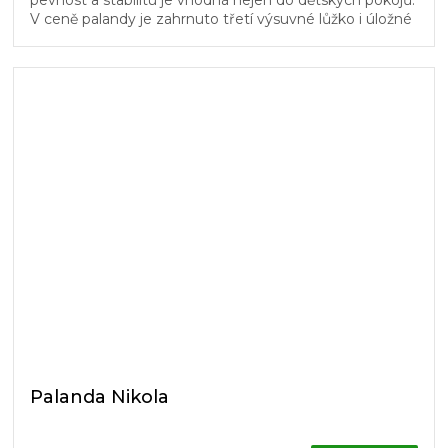
pevnost a stabilitu je vhodná nejen do dětských pokojů.
V ceně palandy je zahrnuto třetí výsuvné lůžko i úložné
prostory. Žebřík...
Palanda Nikola