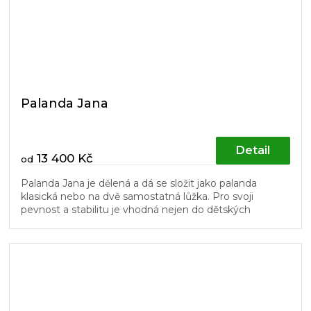
Palanda Jana
Detail
13 400 Kč
od
Palanda Jana je dělená a dá se složit jako palanda
klasická nebo na dvě samostatná lůžka. Pro svoji
pevnost a stabilitu je vhodná nejen do dětských
pokojů. Žebřík a dřevěný...