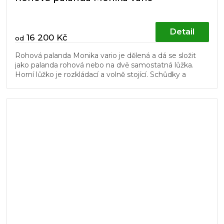
Detail
16 200 Kč
od
Rohová palanda Monika vario je dělená a dá se složit
jako palanda rohová nebo na dvě samostatná lůžka.
Horní lůžko je rozkládací a volně stojící. Schůdky a
dřevěný laťový rošt v...