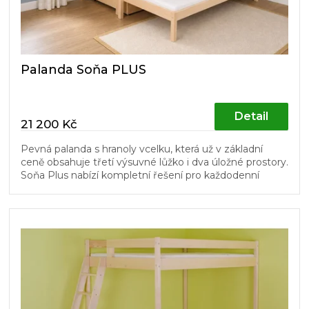
k
t
ů
Palanda Soňa PLUS
Detail
21 200 Kč
Pevná palanda s hranoly vcelku, která už v základní
ceně obsahuje třetí výsuvné lůžko i dva úložné prostory.
Soňa Plus nabízí kompletní řešení pro každodenní
spaní, návštěvu i...