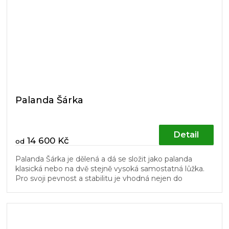
Palanda Šárka
Detail
14 600 Kč
od
Palanda Šárka je dělená a dá se složit jako palanda
klasická nebo na dvě stejně vysoká samostatná lůžka.
Pro svoji pevnost a stabilitu je vhodná nejen do
dětských pokojů. Žebřík...