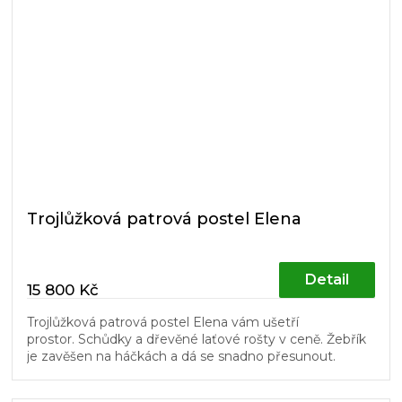
Trojlůžková patrová postel Elena
Detail
15 800 Kč
Trojlůžková patrová postel Elena vám ušetří
prostor. Schůdky a dřevěné laťové rošty v ceně. Žebřík
je zavěšen na háčkách a dá se snadno přesunout.