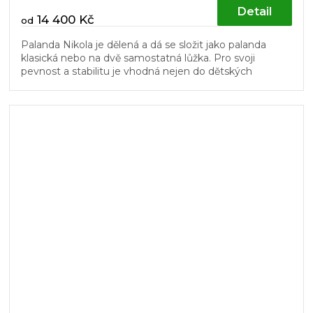
Detail
14 400 Kč
od
Palanda Nikola je dělená a dá se složit jako palanda
klasická nebo na dvě samostatná lůžka. Pro svoji
pevnost a stabilitu je vhodná nejen do dětských
pokojů. Žebřík a dřevěný...