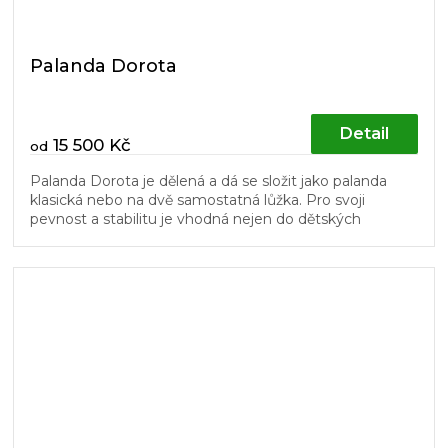
Palanda Dorota
Detail
15 500 Kč
od
Palanda Dorota je dělená a dá se složit jako palanda
klasická nebo na dvě samostatná lůžka. Pro svoji
pevnost a stabilitu je vhodná nejen do dětských
pokojů. Žebřík a dřevěný...