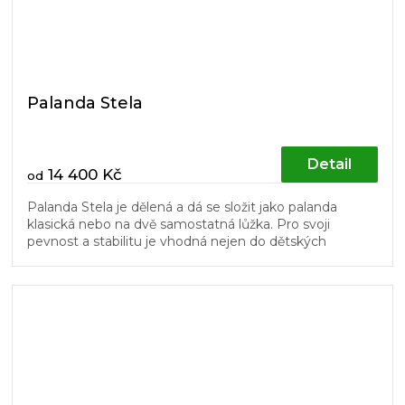
Palanda Stela
Detail
14 400 Kč
od
Palanda Stela je dělená a dá se složit jako palanda
klasická nebo na dvě samostatná lůžka. Pro svoji
pevnost a stabilitu je vhodná nejen do dětských
pokojů. Žebřík a dřevěný...