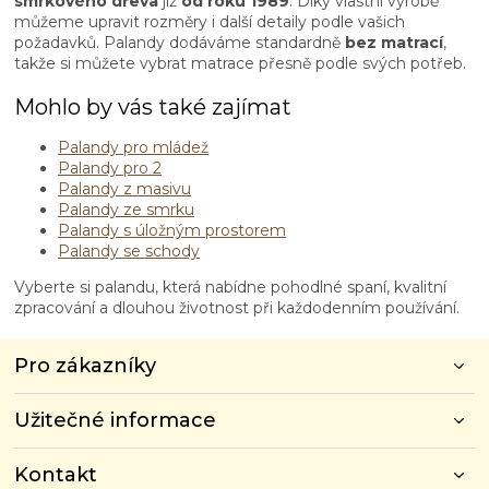
smrkového dřeva
již
od roku 1989
. Díky vlastní výrobě
ý
můžeme upravit rozměry i další detaily podle vašich
p
požadavků. Palandy dodáváme standardně
bez matrací
,
i
takže si můžete vybrat matrace přesně podle svých potřeb.
s
u
Mohlo by vás také zajímat
Palandy pro mládež
Palandy pro 2
Palandy z masivu
Palandy ze smrku
Palandy s úložným prostorem
Palandy se schody
Vyberte si palandu, která nabídne pohodlné spaní, kvalitní
zpracování a dlouhou životnost při každodenním používání.
Z
Pro zákazníky
á
p
Užitečné informace
a
t
í
Kontakt