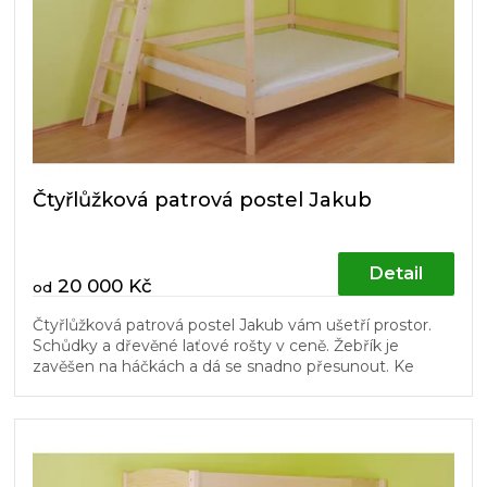
Čtyřlůžková patrová postel Jakub
Detail
20 000 Kč
od
Čtyřlůžková patrová postel Jakub vám ušetří prostor.
Schůdky a dřevěné laťové rošty v ceně. Žebřík je
zavěšen na háčkách a dá se snadno přesunout. Ke
čtyřlůžkové patrové posteli...