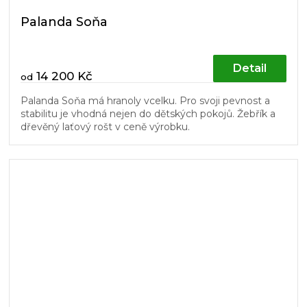
Palanda Soňa
Detail
14 200 Kč
od
Palanda Soňa má hranoly vcelku. Pro svoji pevnost a
stabilitu je vhodná nejen do dětských pokojů. Žebřík a
dřevěný laťový rošt v ceně výrobku.