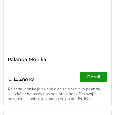
Palanda Monika
Detail
14 400 Kč
od
Palanda Monika je dělená a dá se složit jako palanda
klasická nebo na dvě samostatná lůžka. Pro svoji
pevnost a stabilitu je vhodná nejen do dětských
pokojů. Žebřík a dřevěný...