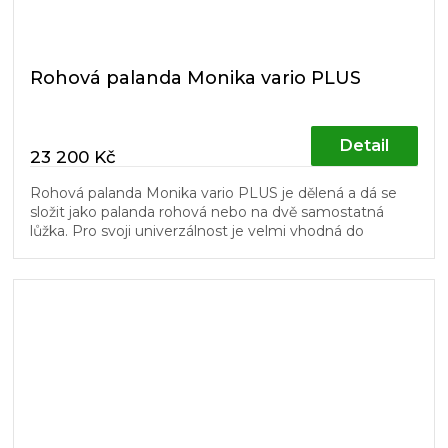
Rohová palanda Monika vario PLUS
Detail
23 200 Kč
Rohová palanda Monika vario PLUS je dělená a dá se
složit jako palanda rohová nebo na dvě samostatná
lůžka. Pro svoji univerzálnost je velmi vhodná do
dětských pokojů. Schůdky a...