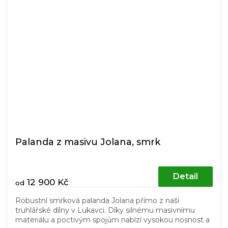
Palanda z masivu Jolana, smrk
Detail
12 900 Kč
od
Robustní smrková palanda Jolana přímo z naší
truhlářské dílny v Lukavci. Díky silnému masivnímu
materiálu a poctivým spojům nabízí vysokou nosnost a