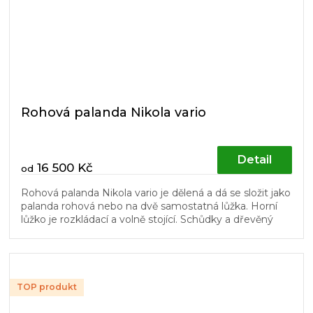
Rohová palanda Nikola vario
Detail
16 500 Kč
od
Rohová palanda Nikola vario je dělená a dá se složit jako
palanda rohová nebo na dvě samostatná lůžka. Horní
lůžko je rozkládací a volně stojící. Schůdky a dřevěný
laťový rošt v...
TOP produkt