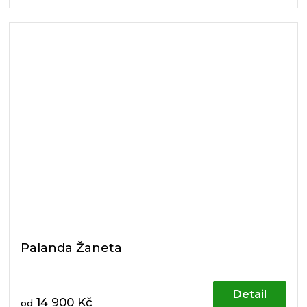
nadstandardní tuhost...
Palanda Žaneta
Detail
14 900 Kč
od