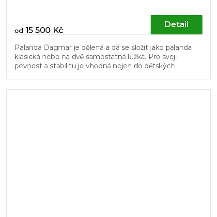
Detail
15 500 Kč
od
Palanda Dagmar je dělená a dá se složit jako palanda
klasická nebo na dvě samostatná lůžka. Pro svoji
pevnost a stabilitu je vhodná nejen do dětských
pokojů. Žebřík a dřevěný...