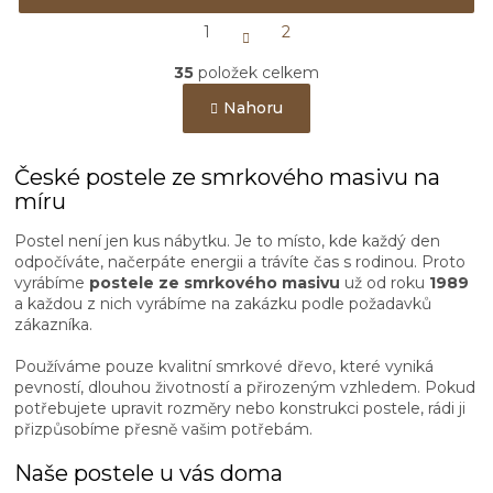
S
1
2
t
O
r
35
položek celkem
v
á
n
l
Nahoru
k
á
o
d
v
a
á
České postele ze smrkového masivu na
c
n
míru
í
í
p
Postel není jen kus nábytku. Je to místo, kde každý den
r
odpočíváte, načerpáte energii a trávíte čas s rodinou. Proto
v
vyrábíme
postele ze smrkového masivu
už od roku
1989
k
a každou z nich vyrábíme na zakázku podle požadavků
y
zákazníka.
v
ý
Používáme pouze kvalitní smrkové dřevo, které vyniká
p
pevností, dlouhou životností a přirozeným vzhledem. Pokud
i
potřebujete upravit rozměry nebo konstrukci postele, rádi ji
s
přizpůsobíme přesně vašim potřebám.
u
Naše postele u vás doma