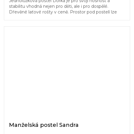
Jednolůžková postel Dorka je pro svoji nosnost a
stabilitu vhodná nejen pro děti, ale i pro dospělé.
Dřevěné laťové rošty v ceně. Prostor pod postelí lze
využít pro úložné boxy...
Manželská postel Sandra