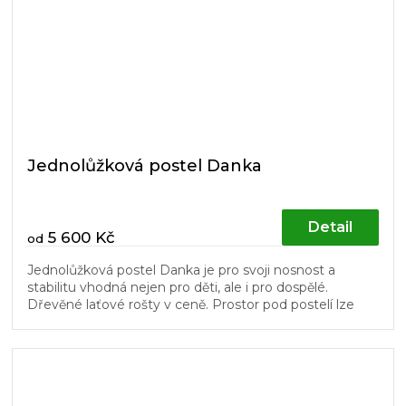
Jednolůžková postel Danka
Detail
5 600 Kč
od
Jednolůžková postel Danka je pro svoji nosnost a
stabilitu vhodná nejen pro děti, ale i pro dospělé.
Dřevěné laťové rošty v ceně. Prostor pod postelí lze
využít pro úložné boxy...