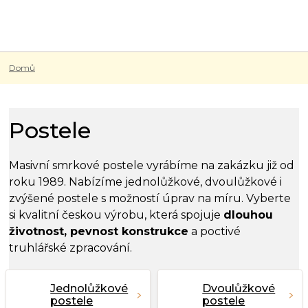
Přejít
na
obsah
Domů
Postele
Masivní smrkové postele vyrábíme na zakázku již od
roku 1989. Nabízíme jednolůžkové, dvoulůžkové i
zvýšené postele s možností úprav na míru. Vyberte
si kvalitní českou výrobu, která spojuje
dlouhou
životnost, pevnost konstrukce
a poctivé
truhlářské zpracování.
Jednolůžkové
Dvoulůžkové
postele
postele