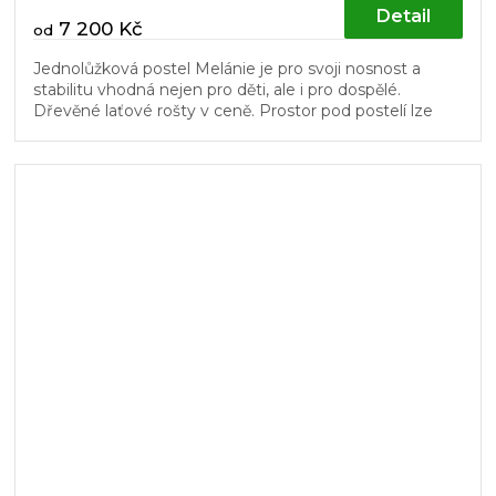
Detail
7 200 Kč
od
Jednolůžková postel Melánie je pro svoji nosnost a
stabilitu vhodná nejen pro děti, ale i pro dospělé.
Dřevěné laťové rošty v ceně. Prostor pod postelí lze
využít pro úložné...