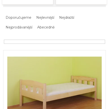
Ř
a
Doporučujeme
Nejlevnější
Nejdražší
z
e
Nejprodávanější
Abecedně
n
í
p
r
V
o
ý
d
p
u
i
k
s
t
p
ů
r
o
d
u
k