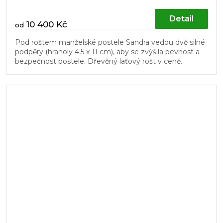
Detail
10 400 Kč
od
Pod roštem manželské postele Sandra vedou dvě silné
podpěry (hranoly 4,5 x 11 cm), aby se zvýšila pevnost a
bezpečnost postele. Dřevěný laťový rošt v ceně.