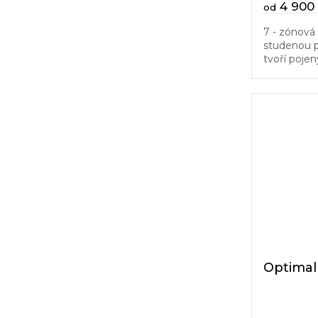
4 900
od
7 - zónová
studenou p
tvoří pojen
vrstvy mat
s masážními
Optimal