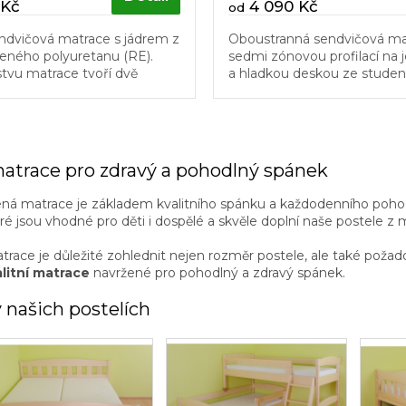
 Kč
4 090 Kč
od
endvičová matrace s jádrem z
Oboustranná sendvičová ma
eného polyuretanu (RE).
sedmi zónovou profilací na 
tvu matrace tvoří dvě
a hladkou deskou ze stude
ky z kvalitního polyuretanu
straně druhé.
ace, nabízí vysokou...
O
v
matrace pro zdravý a pohodlný spánek
l
á
ená matrace je základem kvalitního spánku a každodenního pohod
d
eré jsou vhodné pro děti i dospělé a skvěle doplní naše postele z 
a
c
trace je důležité zohlednit nejen rozměr postele, ale také požado
í
litní matrace
navržené pro pohodlný a zdravý spánek.
p
r
 našich postelích
v
k
y
v
ý
p