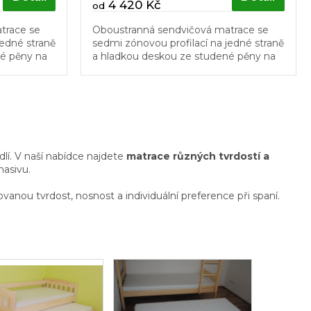
4 420 Kč
od
trace se
Oboustranná sendvičová matrace se
jedné straně
sedmi zónovou profilací na jedné straně
né pěny na
a hladkou deskou ze studené pěny na
straně druhé.
lí. V naší nabídce najdete
matrace různých tvrdostí a
masivu.
vanou tvrdost, nosnost a individuální preference při spaní.