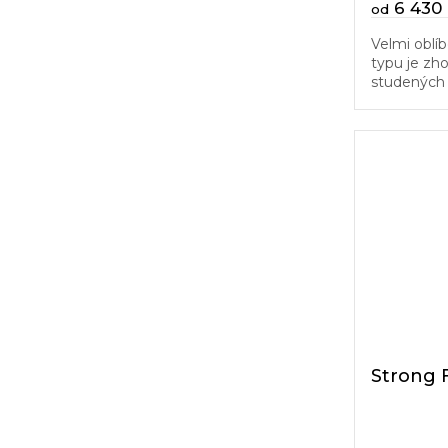
6 430
od
Velmi oblí
typu je zh
studených 
matrace za
pěna ozvýš
Strong 