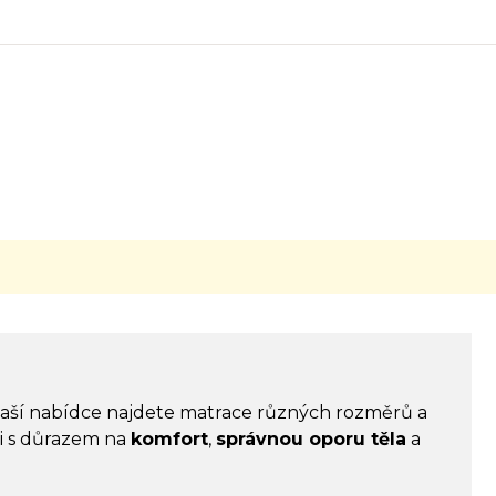
naší nabídce najdete matrace různých rozměrů a
ci s důrazem na
komfort
,
správnou oporu těla
a