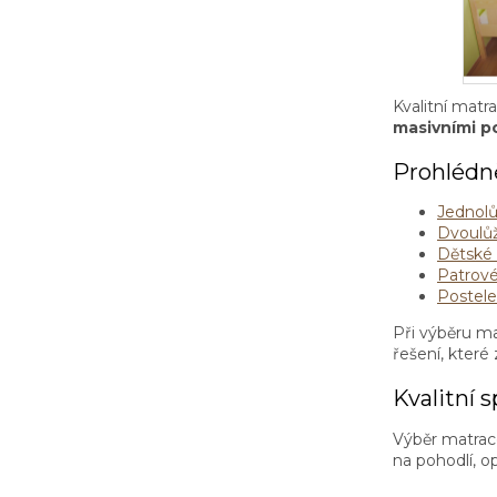
Kvalitní matr
masivními p
Prohlédně
Jednolů
Dvoulůž
Dětské 
Patrové
Postele
Při výběru m
řešení, které
Kvalitní 
Výběr matrac
na pohodlí, o