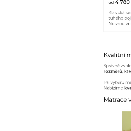
4 780
od
Klasická s
tuhého poj
Nosnou vrs
hladké des
(PUR). Matr
Kvalitní 
Správně zvol
rozměrů
, kt
Při výběru ma
Nabízíme
kva
Matrace v