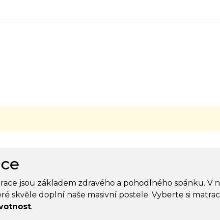
ace
trace jsou základem zdravého a pohodlného spánku. V 
teré skvěle doplní naše masivní postele. Vyberte si matra
votnost
.