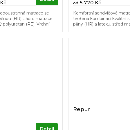
 Kč
5 720 Kč
od
 oboustranná matrace se
Komfortní sendvičová matra
ěnou (HR). Jádro matrace
tvořena kombinací kvalitní 
ý polyuretan (RE). Vrchní
pěny (HR) a latexu, střed ma
race jsou vytvořeny z desek
pojeného polyuretanu (RE),
 nopy, které...
zaručuje přirozenoutuhost 
Repur
Detail