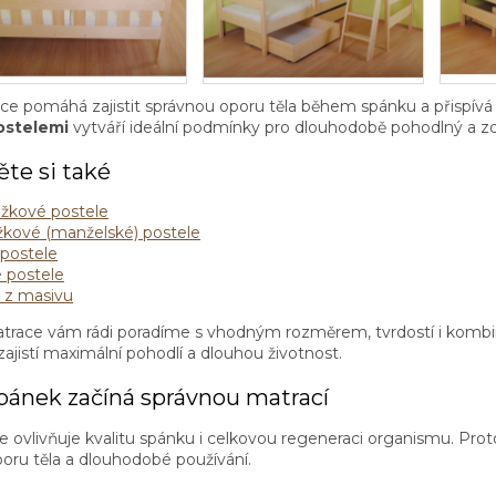
i
s
u
ace pomáhá zajistit správnou oporu těla během spánku a přispívá
ostelemi
vytváří ideální podmínky pro dlouhodobě pohodlný a z
te si také
žkové postele
kové (manželské) postele
postele
 postele
 z masivu
atrace vám rádi poradíme s vhodným rozměrem, tvrdostí i kombi
 zajistí maximální pohodlí a dlouhou životnost.
spánek začíná správnou matrací
e ovlivňuje kvalitu spánku i celkovou regeneraci organismu. Pr
poru těla a dlouhodobé používání.