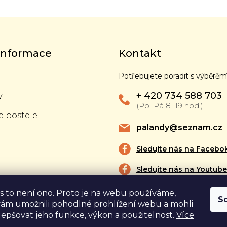
 informace
Kontakt
Potřebujete poradit s výběrěm
+ 420 734 588 703
y
(Po–Pá 8–19 hod.)
e postele
palandy@seznam.cz
Sledujte nás na Facebo
Sledujte nás na Youtube
s to není ono. Proto je na webu používáme,
atby
S
ám umožnili pohodlné prohlížení webu a mohli
lepšovat jeho funkce, výkon a použitelnost.
Více