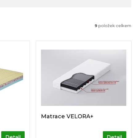
9
položek celkem
Matrace VELORA+
Detail
Detail