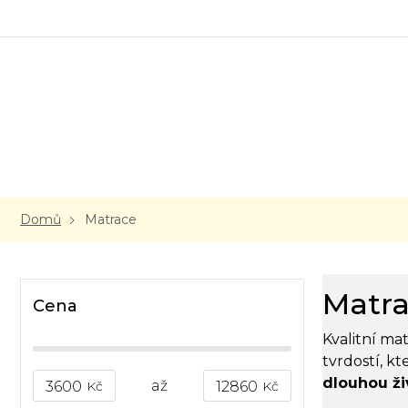
Přejít
na
obsah
Domů
Matrace
P
Matr
o
Cena
s
Kvalitní ma
t
r
tvrdostí, k
a
dlouhou ži
3600
Kč
12860
Kč
n