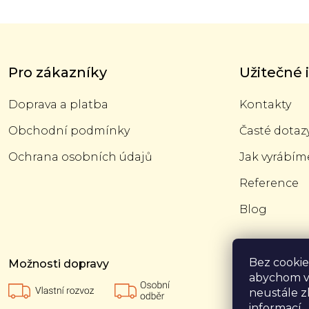
Z
á
p
Pro zákazníky
Užitečné
a
t
í
Doprava a platba
Kontakty
Obchodní podmínky
Časté dotaz
Ochrana osobních údajů
Jak vyrábím
Reference
Blog
Bez cookie
Možnosti pl
Možnosti dopravy
abychom v
neustále z
informací