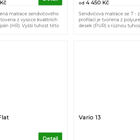
 Kč
4 450 Kč
od
bená matrace sendvičového
Sendvičová matrace se 7 -
otovena z vysoce kvalitních
profilací je tvořena z polyu
pěn (HR). Vyšší tuhost této
desek (PUR) s různou tuhost
jišťuje tuhá polyuretanová
nosnost této matrace se st
ené objemové...
kvalitní polyuretanová...
Flat
Vario 13
Detail