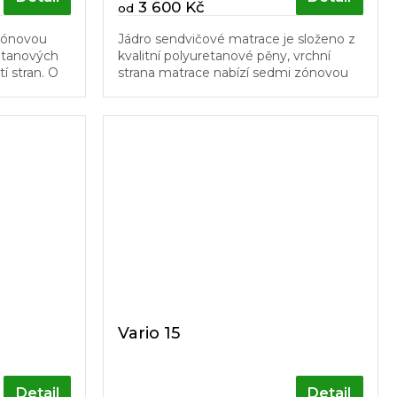
3 600 Kč
od
 zónovou
Jádro sendvičové matrace je složeno z
retanových
kvalitní polyuretanové pěny, vrchní
í stran. O
strana matrace nabízí sedmi zónovou
ará vysoce
profilaci, která přispívá k lepšímu
prokrvení pokožky a uvolnění...
Vario 15
Detail
Detail