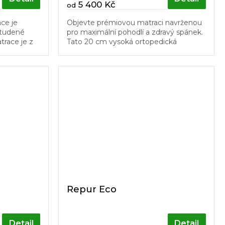
5 400 Kč
od
ce je
Objevte prémiovou matraci navrženou
studené
pro maximální pohodlí a zdravý spánek.
trace je z
Tato 20 cm vysoká ortopedická
 což
matrace kombinuje německé pěny
matrace.
nejvyšší kvality, které poskytují ideální...
Repur Eco
Detail
Detail