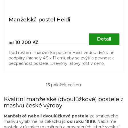
Manželská postel Heidi
Detail
10 200 Kč
od
Pod roštem manželské postele Heidi vedou dvě silné
podpěry (hranoly 4,5 x 11 cm), aby se zvýšila pevnost a
bezpečnost postele. Dřevěný laťový rošt v ceně.
13
položek celkem
O
v
l
Kvalitní manželské (dvoulůžkové) postele z
á
masivu české výroby
d
a
Manželské neboli dvoulůžkové postele
ze smrkového
c
masivu vyrábíme na zakázku již
od roku 1989
. Nabízíme
í
postele v různých rozměrech a provedeních, které vynikají