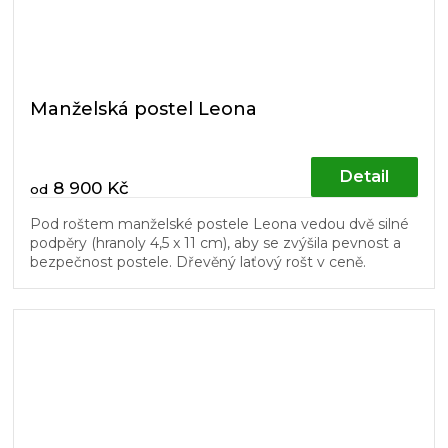
Manželská postel Leona
Detail
8 900 Kč
od
Pod roštem manželské postele Leona vedou dvě silné
podpěry (hranoly 4,5 x 11 cm), aby se zvýšila pevnost a
bezpečnost postele. Dřevěný laťový rošt v ceně.