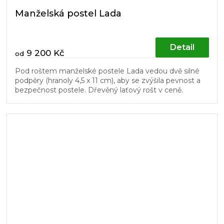
Manželská postel Lada
Detail
9 200 Kč
od
Pod roštem manželské postele Lada vedou dvě silné
podpěry (hranoly 4,5 x 11 cm), aby se zvýšila pevnost a
bezpečnost postele. Dřevěný laťový rošt v ceně.