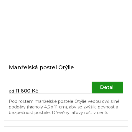
Manželská postel Otýlie
Detail
11 600 Kč
od
Pod roštem manželské postele Otýlie vedou dvě silné
podpěry (hranoly 4,5 x 11 cm), aby se zvýšila pevnost a
bezpečnost postele. Dřevěný laťový rošt v ceně.