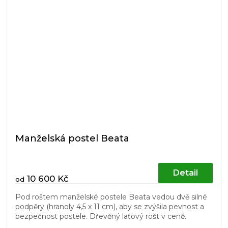
Manželská postel Beata
Detail
10 600 Kč
od
Pod roštem manželské postele Beata vedou dvě silné
podpěry (hranoly 4,5 x 11 cm), aby se zvýšila pevnost a
bezpečnost postele. Dřevěný laťový rošt v ceně.