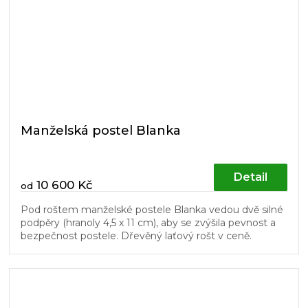
Manželská postel Blanka
Detail
10 600 Kč
od
Pod roštem manželské postele Blanka vedou dvě silné
podpěry (hranoly 4,5 x 11 cm), aby se zvýšila pevnost a
bezpečnost postele. Dřevěný laťový rošt v ceně.