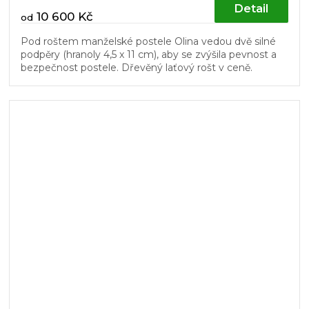
Detail
10 600 Kč
od
Pod roštem manželské postele Olina vedou dvě silné
podpěry (hranoly 4,5 x 11 cm), aby se zvýšila pevnost a
bezpečnost postele. Dřevěný laťový rošt v ceně.