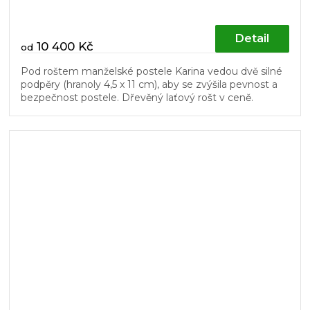
Detail
10 400 Kč
od
Pod roštem manželské postele Karina vedou dvě silné
podpěry (hranoly 4,5 x 11 cm), aby se zvýšila pevnost a
bezpečnost postele. Dřevěný laťový rošt v ceně.