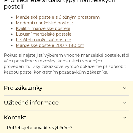
postelí
Manželské postele s úložným prostorem
Moderní manželské postele
Kvalitní manželské postele
Luxusní manželské postele
Letištní manželské postele
Manželské postele 200 × 180 cm
Pokud si nejste jistí výběrem vhodné manželské postele, rádi
vám poradíme s rozměry, konstrukcí i vhodným
provedením. Díky zakázkové výrobě dokážeme přizpůsobit
každou postel konkrétním požadavkům zákazníka.
Z
Pro zákazníky
á
p
Užitečné informace
a
t
í
Kontakt
Potřebujete poradit s výběrěm?