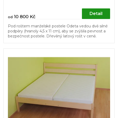
Detail
10 800 Kč
od
Pod roštem manželské postele Odeta vedou dvě silné
podpěry (hranoly 4,5 x 11 cm), aby se zvýšila pevnost a
bezpečnost postele. Dřevěný laťový rošt v ceně.