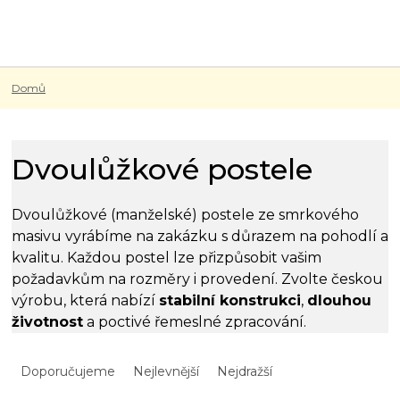
Přejít
na
obsah
Domů
Dvoulůžkové postele
Dvoulůžkové (manželské) postele ze smrkového
masivu vyrábíme na zakázku s důrazem na pohodlí a
kvalitu. Každou postel lze přizpůsobit vašim
požadavkům na rozměry i provedení. Zvolte českou
výrobu, která nabízí
stabilní konstrukci
,
dlouhou
životnost
a poctivé řemeslné zpracování.
Ř
a
Doporučujeme
Nejlevnější
Nejdražší
z