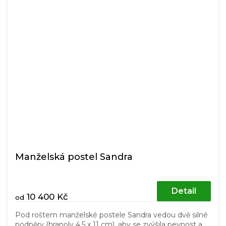
Manželská postel Sandra
Detail
10 400 Kč
od
Pod roštem manželské postele Sandra vedou dvě silné
podpěry (hranoly 4,5 x 11 cm), aby se zvýšila pevnost a