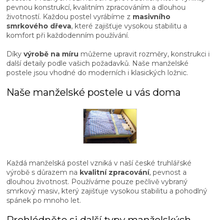
p
pevnou konstrukcí, kvalitním zpracováním a dlouhou
r
životností. Každou postel vyrábíme z
masivního
v
smrkového dřeva
, které zajišťuje vysokou stabilitu a
k
komfort při každodenním používání.
y
v
Díky
výrobě na míru
můžeme upravit rozměry, konstrukci i
ý
další detaily podle vašich požadavků. Naše manželské
p
postele jsou vhodné do moderních i klasických ložnic.
i
s
Naše manželské postele u vás doma
u
Každá manželská postel vzniká v naší české truhlářské
výrobě s důrazem na
kvalitní zpracování
, pevnost a
dlouhou životnost. Používáme pouze pečlivě vybraný
smrkový masiv, který zajišťuje vysokou stabilitu a pohodlný
spánek po mnoho let.
Prohlédněte si další typy manželských