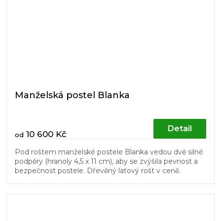
Manželská postel Blanka
Detail
10 600 Kč
od
Pod roštem manželské postele Blanka vedou dvě silné
podpěry (hranoly 4,5 x 11 cm), aby se zvýšila pevnost a
bezpečnost postele. Dřevěný laťový rošt v ceně.