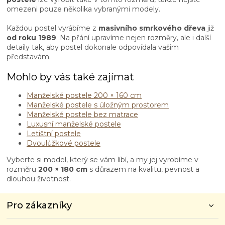
p
omezeni pouze několika vybranými modely.
r
v
Každou postel vyrábíme z
masivního smrkového dřeva
již
k
od roku 1989
. Na přání upravíme nejen rozměry, ale i další
y
detaily tak, aby postel dokonale odpovídala vašim
v
představám.
ý
p
Mohlo by vás také zajímat
i
s
Manželské postele 200 × 160 cm
u
Manželské postele s úložným prostorem
Manželské postele bez matrace
Luxusní manželské postele
Letištní postele
Dvoulůžkové postele
Vyberte si model, který se vám líbí, a my jej vyrobíme v
rozměru
200 × 180 cm
s důrazem na kvalitu, pevnost a
dlouhou životnost.
Z
Pro zákazníky
á
p