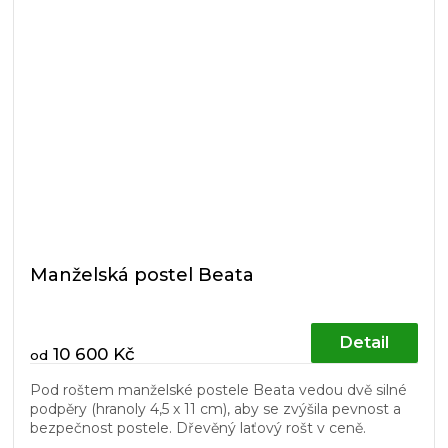
Manželská postel Beata
Detail
10 600 Kč
od
Pod roštem manželské postele Beata vedou dvě silné
podpěry (hranoly 4,5 x 11 cm), aby se zvýšila pevnost a
bezpečnost postele. Dřevěný laťový rošt v ceně.