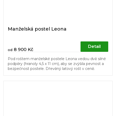
Manželská postel Leona
Detail
8 900 Kč
od
Pod roštem manželské postele Leona vedou dvě silné
podpěry (hranoly 4,5 x 11 cm), aby se zvýšila pevnost a
bezpečnost postele. Dřevěný laťový rošt v ceně.