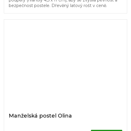
podpěry (hranoly 4,5 x 11 cm), aby se zvýšila pevnost a
bezpečnost postele. Dřevěný laťový rošt v ceně.
Manželská postel Olina