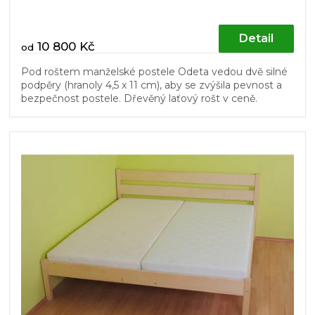
Detail
10 800 Kč
od
Pod roštem manželské postele Odeta vedou dvě silné
podpěry (hranoly 4,5 x 11 cm), aby se zvýšila pevnost a
bezpečnost postele. Dřevěný laťový rošt v ceně.