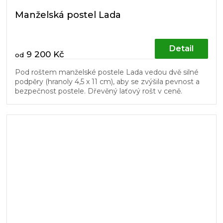
Manželská postel Lada
Detail
9 200 Kč
od
Pod roštem manželské postele Lada vedou dvě silné
podpěry (hranoly 4,5 x 11 cm), aby se zvýšila pevnost a
bezpečnost postele. Dřevěný laťový rošt v ceně.