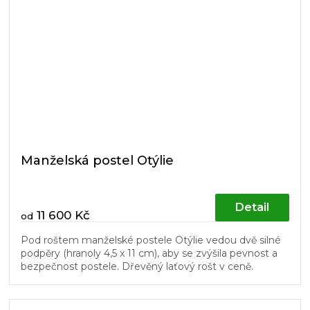
Manželská postel Otýlie
Detail
11 600 Kč
od
Pod roštem manželské postele Otýlie vedou dvě silné
podpěry (hranoly 4,5 x 11 cm), aby se zvýšila pevnost a
bezpečnost postele. Dřevěný laťový rošt v ceně.