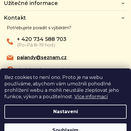
Užitečné informace
a
t
í
Kontakt
Potřebujete poradit s výběrěm?
+ 420 734 588 703
(Po–Pá 8–19 hod.)
palandy@seznam.cz
Sledujte nás na Faceboku
Bez cookies to není ono. Proto je na webu
Sledujte nás na Youtube
používáme, abychom vám umožnili pohodlné
prohlížení webu a mohli neustále zlepšovat jeho
funkce, výkon a použitelnost.
Více informací
Kde nás najdete
Nastavení
Copyright 2026
Truhlářství Miroslav Šteker
. Všechna
práva vyhrazena.
Souhlasím