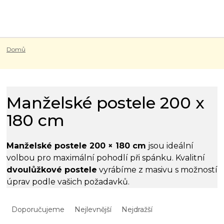
Přejít
na
obsah
Domů
Manželské postele 200 x
180 cm
Manželské postele 200 × 180 cm
jsou ideální
volbou pro maximální pohodlí při spánku. Kvalitní
dvoulůžkové postele
vyrábíme z masivu s možností
úprav podle vašich požadavků.
Ř
a
Doporučujeme
Nejlevnější
Nejdražší
z