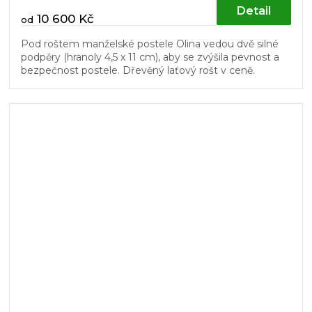
Detail
10 600 Kč
od
Pod roštem manželské postele Olina vedou dvě silné
podpěry (hranoly 4,5 x 11 cm), aby se zvýšila pevnost a
bezpečnost postele. Dřevěný laťový rošt v ceně.