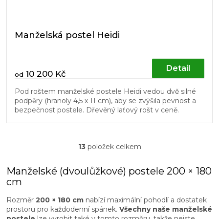
Manželská postel Heidi
Detail
10 200 Kč
od
Pod roštem manželské postele Heidi vedou dvě silné
podpěry (hranoly 4,5 x 11 cm), aby se zvýšila pevnost a
bezpečnost postele. Dřevěný laťový rošt v ceně.
13
položek celkem
O
v
l
Manželské (dvoulůžkové) postele 200 × 180
á
cm
d
a
Rozměr
200 × 180 cm
nabízí maximální pohodlí a dostatek
c
prostoru pro každodenní spánek.
Všechny naše manželské
í
postele
lze vyrobit také v tomto rozměru, takže nejste