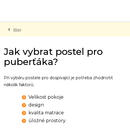
Přejít
na
obsah
Blog
Jak vybrat postel pro
puberťáka?
Při výběru postele pro dospívající je potřeba zhodnotit
několik faktorů.
Velikost pokoje
design
kvalita matrace
úložné prostory