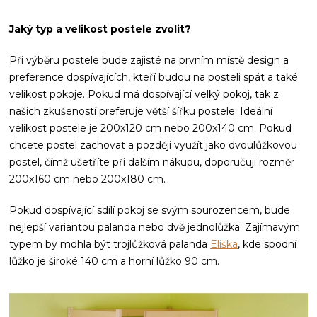
Jaký typ a velikost postele zvolit?
Při výběru postele bude zajisté na prvním místě design a
preference dospívajících, kteří budou na posteli spát a také
velikost pokoje. Pokud má dospívající velký pokoj, tak z
našich zkušeností preferuje větší šířku postele. Ideální
velikost postele je 200x120 cm nebo 200x140 cm. Pokud
chcete postel zachovat a později vyuźít jako dvoulůžkovou
postel, čímž ušetříte při dalším nákupu, doporučuji rozměr
200x160 cm nebo 200x180 cm.
Pokud dospívající sdílí pokoj se svým sourozencem, bude
nejlepší variantou palanda nebo dvě jednolůžka. Zajímavým
typem by mohla být trojlůžková palanda
Eliška
, kde spodní
lůžko je široké 140 cm a horní lůžko 90 cm.