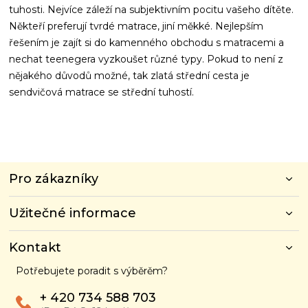
tuhosti. Nejvíce záleží na subjektivním pocitu vašeho dítěte.
Někteří preferují tvrdé matrace, jiní měkké. Nejlepším
řešením je zajít si do kamenného obchodu s matracemi a
nechat teenegera vyzkoušet různé typy. Pokud to není z
nějakého důvodů možné, tak zlatá střední cesta je
sendvičová matrace se střední tuhostí.
Z
Pro zákazníky
á
p
Užitečné informace
a
t
í
Kontakt
Potřebujete poradit s výběrěm?
+ 420 734 588 703