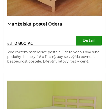
t
ů
Manželská postel Odeta
Detail
10 800 Kč
od
Pod roštem manželské postele Odeta vedou dvě silné
podpěry (hranoly 4,5 x 11 cm), aby se zvýšila pevnost a
bezpečnost postele. Dřevěný laťový rošt v ceně.