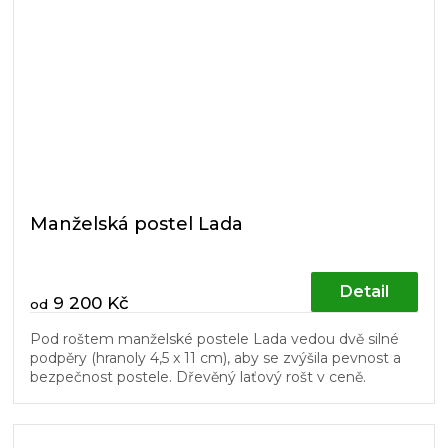
Manželská postel Lada
Detail
9 200 Kč
od
Pod roštem manželské postele Lada vedou dvě silné
podpěry (hranoly 4,5 x 11 cm), aby se zvýšila pevnost a
bezpečnost postele. Dřevěný laťový rošt v ceně.