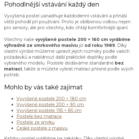
l
Pohodlnější vstávání každý den
á
d
Vyvýšená postel usnadňuje každodenní vstávání a přináší
a
větší pohodlí při používání. Proto je oblíbenou volbou nejen
c
pro seniory, ale pro všechny, kdo chtějí komfortnější spaní.
í
p
Všechny naše
vyvýšené postele 200 × 160 cm vyrábíme
r
výhradně ze smrkového masivu
již
od roku 1989
. Díky
v
vlastní výrobě můžeme upravit jejich rozměry podle vašich
k
požadavků a nabídnout další praktické doplňky podle
y
vybraného modelu. Postele dodáváme standardně
bez
v
matrací
, takže si můžete vybrat matraci přesně podle svých
ý
potřeb.
p
i
Mohlo by vás také zajímat
s
u
Vyvýšené postele 200 × 180 cm
Vyvýšené postele 200 × 90 cm
Vyvýšené postele 195 × 85 cm
Postele bez matrace
Postele ze smrku
České postele z masivu
Každou postel vyrábíme na zakázku. Díky vlastní výrobě