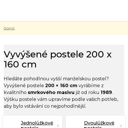
Přejít
na
obsah
Domů
Vyvýšené postele 200 x
160 cm
Hledáte pohodlnou vyšší manželskou postel?
Vyvýšené postele
200 × 160 cm
vyrábíme z
kvalitního
smrkového masivu
již od roku
1989
.
Výšku postele vám upravíme podle vašich potřeb,
aby bylo vstávání co nejpohodlnější.
Jednolůžkové
Dvoulůžkové