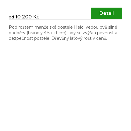
Detail
10 200 Kč
od
Pod roštem manželské postele Heidi vedou dvě silné
podpěry (hranoly 4,5 x 11 cm), aby se zvýšila pevnost a
bezpečnost postele. Dřevěný laťový rošt v ceně.