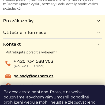
můžeme upravit výšku, rozměry i další detaily podle vašich
požadavků.
Z
Pro zákazníky
á
p
Užitečné informace
a
t
í
Kontakt
Potřebujete poradit s výběrěm?
+ 420 734 588 703
(Po–Pá 8–19 hod.)
palandy@seznam.cz
Sledujte nás na Faceboku
Bez cookies to není ono. Proto je na webu
Sledujte nás na Youtube
používáme, abychom vám umožnili pohodlné
prohlížení webu a mohli neustále zlepšovat jeho