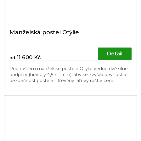
Manželská postel Otýlie
Detail
11 600 Kč
od
Pod roštem manželské postele Otýlie vedou dvě silné
podpěry (hranoly 4,5 x 11 cm), aby se zvýšila pevnost a
bezpečnost postele. Dřevěný laťový rošt v ceně.