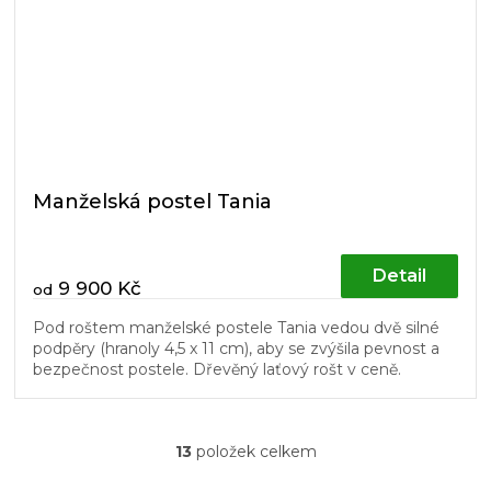
Manželská postel Tania
Detail
9 900 Kč
od
Pod roštem manželské postele Tania vedou dvě silné
podpěry (hranoly 4,5 x 11 cm), aby se zvýšila pevnost a
bezpečnost postele. Dřevěný laťový rošt v ceně.
13
položek celkem
O
v