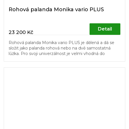
Rohová palanda Monika vario PLUS
Detail
23 200 Kč
Rohová palanda Monika vario PLUS je dělená a dá se
složit jako palanda rohová nebo na dvě samostatná
lůžka. Pro svoji univerzálnost je velmi vhodná do
dětských pokojů. Schůdky a...