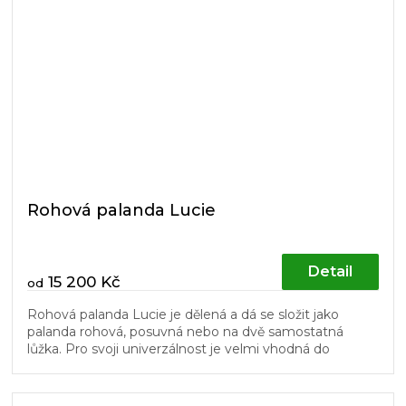
Rohová palanda Lucie
Detail
15 200 Kč
od
Rohová palanda Lucie je dělená a dá se složit jako
palanda rohová, posuvná nebo na dvě samostatná
lůžka. Pro svoji univerzálnost je velmi vhodná do
dětských pokojů. Schůdky a...