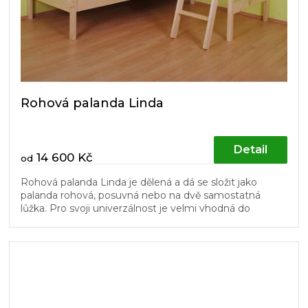
Rohová palanda Linda
Detail
14 600 Kč
od
Rohová palanda Linda je dělená a dá se složit jako
palanda rohová, posuvná nebo na dvě samostatná
lůžka. Pro svoji univerzálnost je velmi vhodná do
dětských pokojů. Schůdky a...