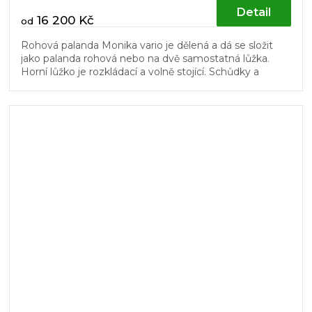
Detail
16 200 Kč
od
Rohová palanda Monika vario je dělená a dá se složit
jako palanda rohová nebo na dvě samostatná lůžka.
Horní lůžko je rozkládací a volně stojící. Schůdky a
dřevěný laťový rošt v...