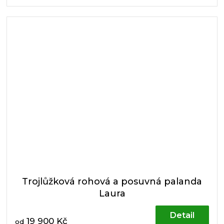
délku podle pokoje a...
Trojlůžková rohová a posuvná palanda
Laura
Detail
19 900 Kč
od