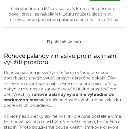
Tři plnohodnotná lůžka v sestavě, kterou přizpůsobíte
pokoji dnes i za několik let. Lauru můžete složit jako
rohovou nebo posuvnou palandu a později ji rozdělit na
tři...
11
položek celkem
O
v
l
Rohové palandy z masivu pro maximální
á
využití prostoru
d
a
Rohová palanda je skvělým řešením všude tam, kde
c
potřebujete chytře využít prostor dětského pokoje. Díky
í
rohovému uspořádání nabízí více místa pro spaní i běžný
p
pohyb v místnosti a zároveň vytváří útulné prostředí pro
r
děti. Všechny
rohové palandy vyrábíme výhradně ze
v
smrkového masivu
a každou postel vyrobíme na zakázku
k
podle vašich požadavků.
y
v
Již více než 35 let vyrábíme kvalitní dřevěné postele a víme,
ý
že rohová palanda musí být především pevná, bezpečná a
p
stabilní. Proto používáme pouze kvalitní smrkové dřevo a