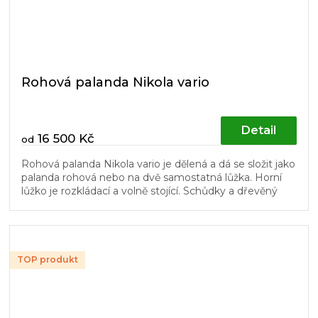
Rohová palanda Nikola vario
Detail
16 500 Kč
od
Rohová palanda Nikola vario je dělená a dá se složit jako
palanda rohová nebo na dvě samostatná lůžka. Horní
lůžko je rozkládací a volně stojící. Schůdky a dřevěný
laťový rošt v...
TOP produkt