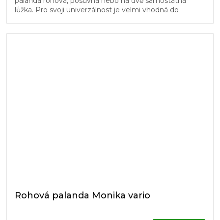
palanda rohová, posuvná nebo na dvě samostatná
lůžka. Pro svoji univerzálnost je velmi vhodná do
dětských pokojů. Schůdky...
Rohová palanda Monika vario