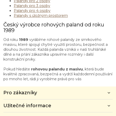
Palandy pro 2 osoby
Palandy pro 3 osoby
Palandy pro 4 osoby
Palandy s úložným prostorem
Český výrobce rohových paland od roku
1989
Od roku
1989
vyrábíme rohové palandy ze smrkového
masivu, které spojují chytré využití prostoru, bezpečnost a
dlouhou životnost. Každá palanda vzniká v naší truhlářské
dílně a na přání zákazníka upravíme rozměry i další
konstrukční prvky.
Pokud hledáte
rohovou palandu z masivu
, která bude
kvalitně zpracovaná, bezpečná a vydrží každodenní používání
po mnoho let, rádi ji vyrobíme právě pro vás
Z
Pro zákazníky
á
p
Užitečné informace
a
t