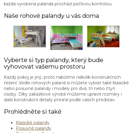
i
každá vyrobená palanda prochází pečlivou kontrolou.
s
u
Naše rohové palandy u vás doma
Vyberte si typ palandy, který bude
vyhovovat vašemu prostoru
Každý pokoj je jiný, proto nabízíme několik konstrukčních
řešení. Vedle rohových paland si můžete vybrat také klasické
nebo posuvné palandy i modely pro dvě, tři nebo čtyři
osoby. Díky zakázkové výrobě můžeme upravit rozměry i
další konstrukční detaily přesně podle vašich představ.
Prohlédněte si také
Klasické palandy
Posuvné palandy