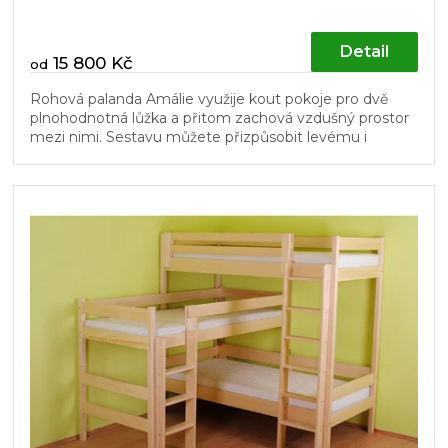
Detail
15 800 Kč
od
Rohová palanda Amálie využije kout pokoje pro dvě
plnohodnotná lůžka a přitom zachová vzdušný prostor
mezi nimi. Sestavu můžete přizpůsobit levému i
pravému rohu a později ji...