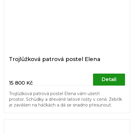
Trojlůžková patrová postel Elena
Detail
15 800 Kč
Trojlůžková patrová postel Elena vám ušetří
prostor. Schůdky a dřevěné laťové rošty v ceně. Žebřík
je zavěšen na háčkách a dá se snadno přesunout.