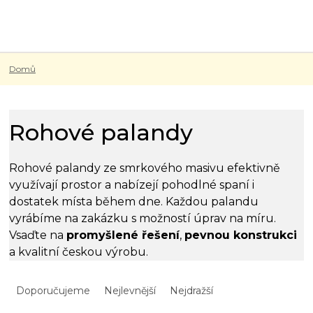
Přejít
na
obsah
Domů
Rohové palandy
Rohové palandy ze smrkového masivu efektivně
využívají prostor a nabízejí pohodlné spaní i
dostatek místa během dne. Každou palandu
vyrábíme na zakázku s možností úprav na míru.
Vsaďte na
promyšlené řešení
,
pevnou konstrukci
a kvalitní českou výrobu.
Ř
a
Doporučujeme
Nejlevnější
Nejdražší
z