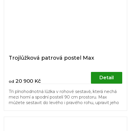
Trojlůžková patrová postel Max
Detail
20 900 Kč
od
Tři plnohodnotná lůžka v rohové sestavě, která nechá
mezi horní a spodní postelí 90 cm prostoru. Max
můžete sestavit do levého i pravého rohu, upravit jeho
délku podle pokoje a...