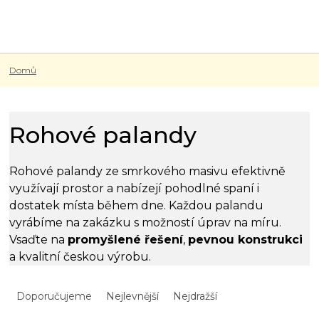
Přejít
na
obsah
Domů
Rohové palandy
Rohové palandy ze smrkového masivu efektivně
využívají prostor a nabízejí pohodlné spaní i
dostatek místa během dne. Každou palandu
vyrábíme na zakázku s možností úprav na míru.
Vsaďte na
promyšlené řešení
,
pevnou konstrukci
a kvalitní českou výrobu.
Ř
a
Doporučujeme
Nejlevnější
Nejdražší
z