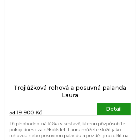
Trojlůžková rohová a posuvná palanda
Laura
Detail
19 900 Kč
od
Tři plnohodnotná lůžka v sestavě, kterou přizpůsobíte
pokoji dnes i za několik let. Lauru můžete složit jako
rohovou nebo posuvnou palandu a později ji rozdělit na