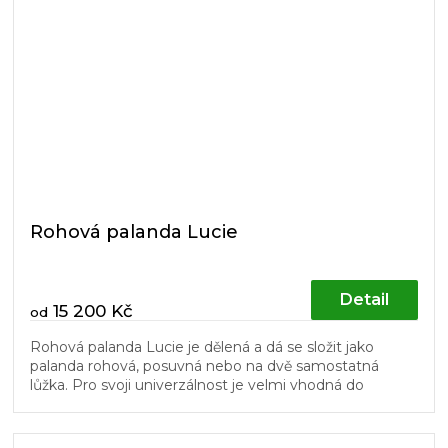
Rohová palanda Lucie
Detail
15 200 Kč
od
Rohová palanda Lucie je dělená a dá se složit jako
palanda rohová, posuvná nebo na dvě samostatná
lůžka. Pro svoji univerzálnost je velmi vhodná do
dětských pokojů. Schůdky a...