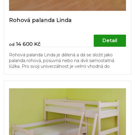
Rohová palanda Linda
Detail
14 600 Kč
od
Rohová palanda Linda je dělená a dá se složit jako
palanda rohová, posuvná nebo na dvě samostatná
lůžka. Pro svoji univerzálnost je velmi vhodná do
dětských pokojů. Schůdky a...