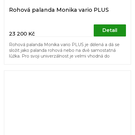
Rohová palanda Monika vario PLUS
Detail
23 200 Kč
Rohová palanda Monika vario PLUS je dělená a dá se
složit jako palanda rohová nebo na dvě samostatná
lůžka. Pro svoji univerzálnost je velmi vhodná do
dětských pokojů. Schůdky a...