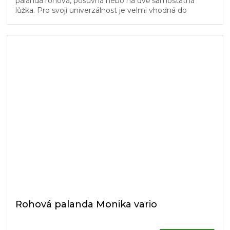
palanda rohová, posuvná nebo na dvě samostatná
lůžka. Pro svoji univerzálnost je velmi vhodná do
dětských pokojů. Schůdky...
Rohová palanda Monika vario