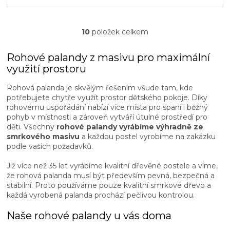
tři...
10
položek celkem
O
v
l
Rohové palandy z masivu pro maximální
á
využití prostoru
d
a
Rohová palanda je skvělým řešením všude tam, kde
c
potřebujete chytře využít prostor dětského pokoje. Díky
í
rohovému uspořádání nabízí více místa pro spaní i běžný
p
pohyb v místnosti a zároveň vytváří útulné prostředí pro
r
děti. Všechny
rohové palandy vyrábíme výhradně ze
v
smrkového masivu
a každou postel vyrobíme na zakázku
k
podle vašich požadavků.
y
v
Již více než 35 let vyrábíme kvalitní dřevěné postele a víme,
ý
že rohová palanda musí být především pevná, bezpečná a
p
stabilní. Proto používáme pouze kvalitní smrkové dřevo a
i
každá vyrobená palanda prochází pečlivou kontrolou.
s
u
Naše rohové palandy u vás doma