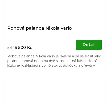
Rohová palanda Nikola vario
Detail
16 500 Kč
od
Rohová palanda Nikola vario je dělená a dá se složit jako
palanda rohová nebo na dvě samostatná lůžka. Horní
lůžko je rozkládací a volně stojící. Schůdky a dřevěný
laťový rošt v...