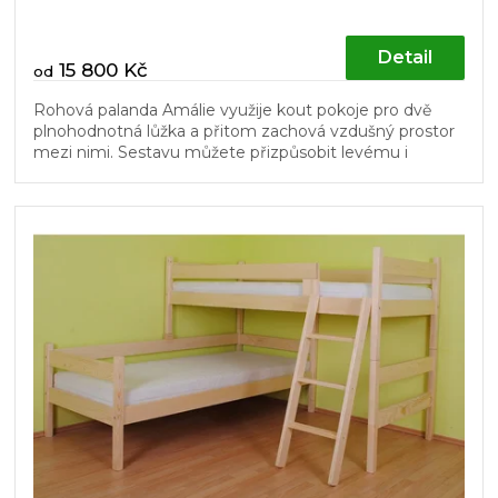
Detail
15 800 Kč
od
Rohová palanda Amálie využije kout pokoje pro dvě
plnohodnotná lůžka a přitom zachová vzdušný prostor
mezi nimi. Sestavu můžete přizpůsobit levému i
pravému rohu a později ji...