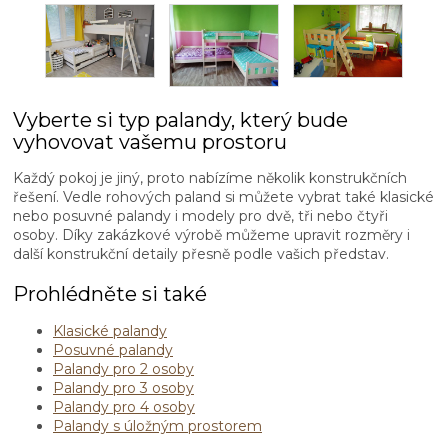
Vyberte si typ palandy, který bude
vyhovovat vašemu prostoru
Každý pokoj je jiný, proto nabízíme několik konstrukčních
řešení. Vedle rohových paland si můžete vybrat také klasické
nebo posuvné palandy i modely pro dvě, tři nebo čtyři
osoby. Díky zakázkové výrobě můžeme upravit rozměry i
další konstrukční detaily přesně podle vašich představ.
Prohlédněte si také
Klasické palandy
Posuvné palandy
Palandy pro 2 osoby
Palandy pro 3 osoby
Palandy pro 4 osoby
Palandy s úložným prostorem