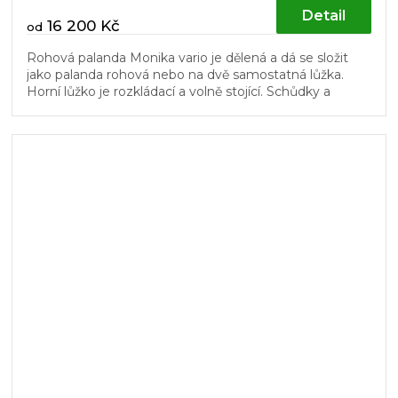
Detail
16 200 Kč
od
Rohová palanda Monika vario je dělená a dá se složit
jako palanda rohová nebo na dvě samostatná lůžka.
Horní lůžko je rozkládací a volně stojící. Schůdky a
dřevěný laťový rošt v...