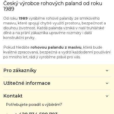
Český výrobce rohových paland od roku
1989
Od roku
1989
vyrábíme rohové palandy ze smrkového
masivu, které spojují chytré využití prostoru, bezpečnost a
dlouhou životnost. Každá palanda vzniká v naší truhlářské
dílně a na přání zákazníka upravíme rozměry i další
konstrukční prvky.
Pokud hledáte
rohovou palandu z masivu
, která bude
kvalitně zpracovaná, bezpečná a vydrží každodenní používání
po mnoho let, rádi ji vyrobíme právě pro vás
Z
Pro zákazníky
á
p
Užitečné informace
a
t
í
Kontakt
Potřebujete poradit s výběrěm?