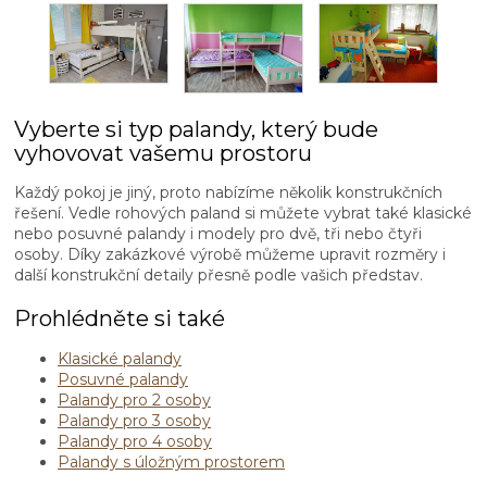
Vyberte si typ palandy, který bude
vyhovovat vašemu prostoru
Každý pokoj je jiný, proto nabízíme několik konstrukčních
řešení. Vedle rohových paland si můžete vybrat také klasické
nebo posuvné palandy i modely pro dvě, tři nebo čtyři
osoby. Díky zakázkové výrobě můžeme upravit rozměry i
další konstrukční detaily přesně podle vašich představ.
Prohlédněte si také
Klasické palandy
Posuvné palandy
Palandy pro 2 osoby
Palandy pro 3 osoby
Palandy pro 4 osoby
Palandy s úložným prostorem