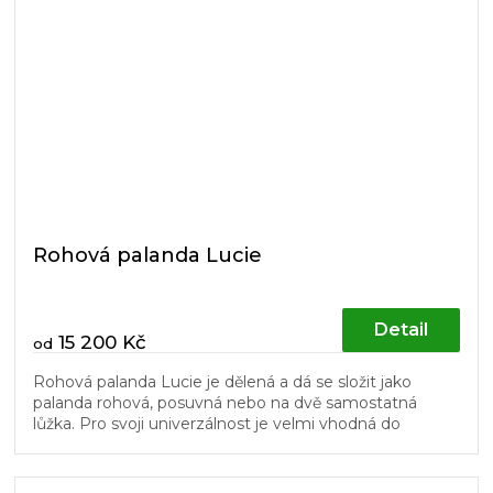
Rohová palanda Lucie
Detail
15 200 Kč
od
Rohová palanda Lucie je dělená a dá se složit jako
palanda rohová, posuvná nebo na dvě samostatná
lůžka. Pro svoji univerzálnost je velmi vhodná do
dětských pokojů. Schůdky a...