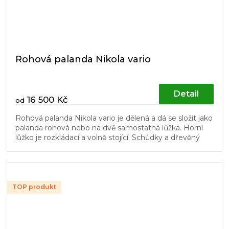
Rohová palanda Nikola vario
Detail
16 500 Kč
od
Rohová palanda Nikola vario je dělená a dá se složit jako
palanda rohová nebo na dvě samostatná lůžka. Horní
lůžko je rozkládací a volně stojící. Schůdky a dřevěný
laťový rošt v...
TOP produkt