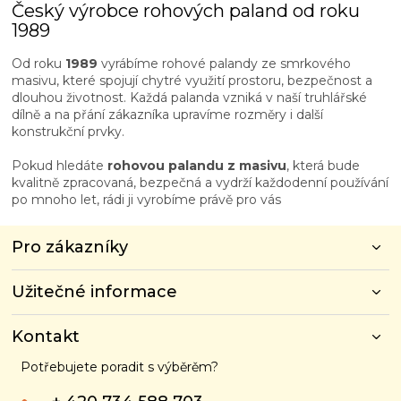
Český výrobce rohových paland od roku
1989
Od roku
1989
vyrábíme rohové palandy ze smrkového
masivu, které spojují chytré využití prostoru, bezpečnost a
dlouhou životnost. Každá palanda vzniká v naší truhlářské
dílně a na přání zákazníka upravíme rozměry i další
konstrukční prvky.
Pokud hledáte
rohovou palandu z masivu
, která bude
kvalitně zpracovaná, bezpečná a vydrží každodenní používání
po mnoho let, rádi ji vyrobíme právě pro vás
Z
Pro zákazníky
á
p
Užitečné informace
a
t
í
Kontakt
Potřebujete poradit s výběrěm?