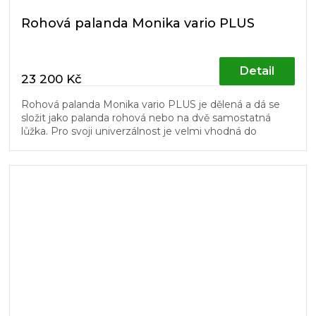
Rohová palanda Monika vario PLUS
Detail
23 200 Kč
Rohová palanda Monika vario PLUS je dělená a dá se
složit jako palanda rohová nebo na dvě samostatná
lůžka. Pro svoji univerzálnost je velmi vhodná do
dětských pokojů. Schůdky a...