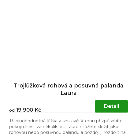
Trojlůžková rohová a posuvná palanda
Laura
Detail
19 900 Kč
od
Tři plnohodnotná lůžka v sestavě, kterou přizpůsobíte
pokoji dnes i za několik let. Lauru můžete složit jako
rohovou nebo posuvnou palandu a později ji rozdělit na