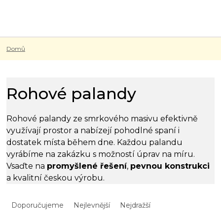
Přejít
na
obsah
Domů
Rohové palandy
Rohové palandy ze smrkového masivu efektivně
využívají prostor a nabízejí pohodlné spaní i
dostatek místa během dne. Každou palandu
vyrábíme na zakázku s možností úprav na míru.
Vsaďte na
promyšlené řešení
,
pevnou konstrukci
a kvalitní českou výrobu.
Ř
a
Doporučujeme
Nejlevnější
Nejdražší
z