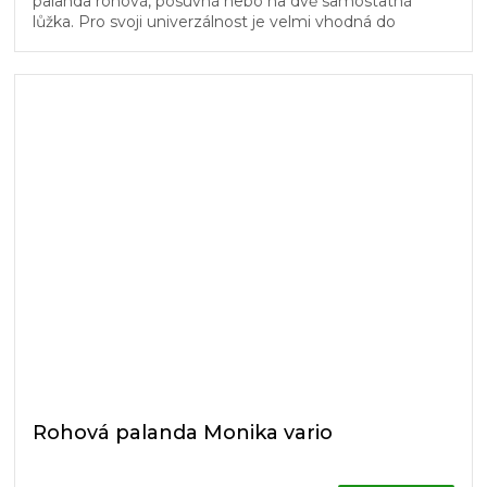
palanda rohová, posuvná nebo na dvě samostatná
lůžka. Pro svoji univerzálnost je velmi vhodná do
dětských pokojů. Schůdky...
Rohová palanda Monika vario