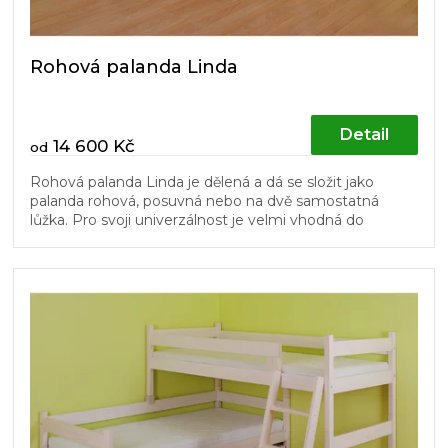
Rohová palanda Linda
Detail
14 600 Kč
od
Rohová palanda Linda je dělená a dá se složit jako
palanda rohová, posuvná nebo na dvě samostatná
lůžka. Pro svoji univerzálnost je velmi vhodná do
dětských pokojů. Schůdky a...