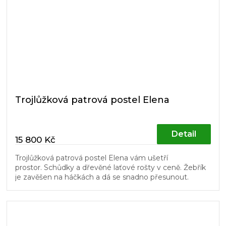
Trojlůžková patrová postel Elena
Detail
15 800 Kč
Trojlůžková patrová postel Elena vám ušetří
prostor. Schůdky a dřevěné laťové rošty v ceně. Žebřík
je zavěšen na háčkách a dá se snadno přesunout.