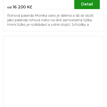
Detail
16 200 Kč
od
Rohová palanda Monika vario je dělená a dá se složit
jako palanda rohová nebo na dvě samostatná lůžka.
Horní lůžko je rozkládací a volně stojící. Schůdky a
dřevěný laťový rošt v...