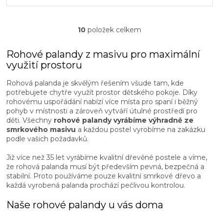
tři...
10
položek celkem
O
v
l
Rohové palandy z masivu pro maximální
á
využití prostoru
d
a
Rohová palanda je skvělým řešením všude tam, kde
c
potřebujete chytře využít prostor dětského pokoje. Díky
í
rohovému uspořádání nabízí více místa pro spaní i běžný
p
pohyb v místnosti a zároveň vytváří útulné prostředí pro
r
děti. Všechny
rohové palandy vyrábíme výhradně ze
v
smrkového masivu
a každou postel vyrobíme na zakázku
k
podle vašich požadavků.
y
v
Již více než 35 let vyrábíme kvalitní dřevěné postele a víme,
ý
že rohová palanda musí být především pevná, bezpečná a
p
stabilní. Proto používáme pouze kvalitní smrkové dřevo a
i
každá vyrobená palanda prochází pečlivou kontrolou.
s
u
Naše rohové palandy u vás doma