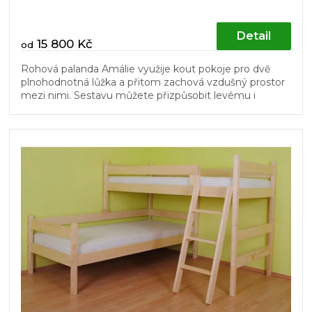
Detail
15 800 Kč
od
Rohová palanda Amálie využije kout pokoje pro dvě
plnohodnotná lůžka a přitom zachová vzdušný prostor
mezi nimi. Sestavu můžete přizpůsobit levému i
pravému rohu a později ji...