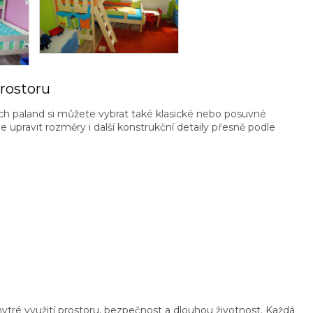
prostoru
vých paland si můžete vybrat také klasické nebo posuvné
upravit rozměry i další konstrukční detaily přesně podle
tré využití prostoru, bezpečnost a dlouhou životnost. Každá