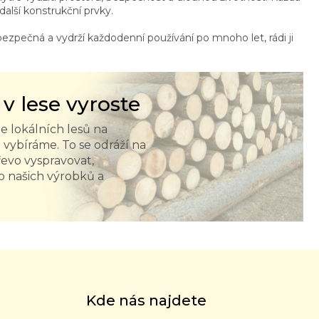
další konstrukční prvky.
bezpečná a vydrží každodenní používání po mnoho let, rádi ji
 v lese vyroste
e lokálních lesů na
vybíráme. To se odráží na
řevo vyspravovat,
o našich výrobků a
Kde nás najdete