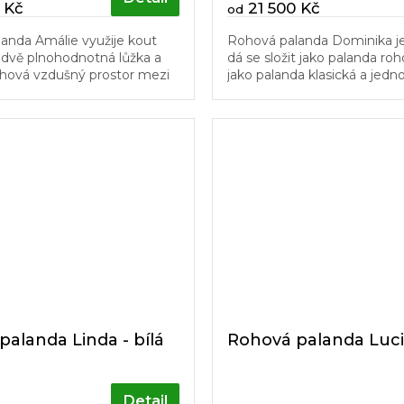
 Kč
21 500 Kč
od
anda Amálie využije kout
Rohová palanda Dominika je
 dvě plnohodnotná lůžka a
dá se složit jako palanda ro
hová vzdušný prostor mezi
jako palanda klasická a jedn
avu můžete přizpůsobit
samostatné lůžko. Pro svoji
avému rohu a později ji...
univerzálnost je velmi vhod
dětských...
alanda Linda - bílá
Rohová palanda Luc
Detail