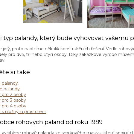
i
s
u
i typ palandy, který bude vyhovovat vašemu 
e jiný, proto nabízíme několik konstrukčních řešení. Vedle roho
ely pro dvě, tři nebo čtyři osoby. Díky zakázkové výrobě můžeme 
av.
te si také
é palandy
é palandy
 pro 2 osoby
 pro 3 osoby
 pro 4 osoby
y s úložným prostorem
obce rohových paland od roku 1989
9
vyrábíme rohové palandy ze smrkového masivu, které spojují chy