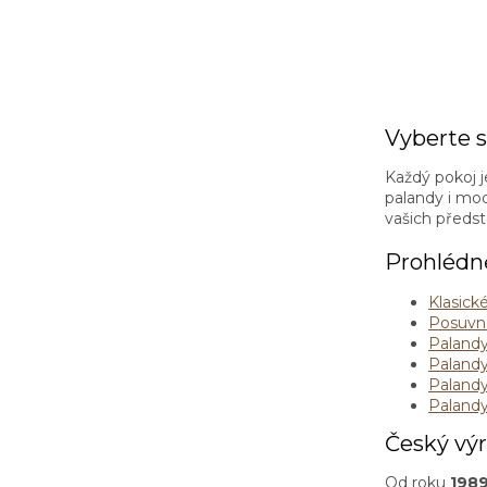
Vyberte s
Každý pokoj j
palandy i mod
vašich předst
Prohlédně
Klasick
Posuvn
Palandy
Palandy
Palandy
Paland
Český výr
Od roku
198