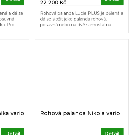
22 200 Kč
ená a dá se
Rohová palanda Lucie PLUS je dělená a
posuvná
dá se složit jako palanda rohová,
ka. Pro
posuvná nebo na dvě samostatná
 vhodná do
lůžka. Pro svoji univerzálnost je velmi
.
vhodná do dětských pokojů. Schůdky...
ka vario
Rohová palanda Nikola vario
Detail
Detail