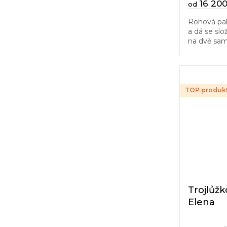
16 200
od
Rohová pal
a dá se slo
na dvě samo
rozkládací 
dřevěný lať
TOP produk
Trojlůžk
Elena