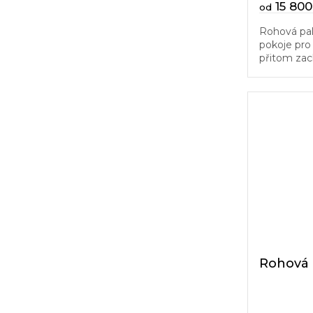
15 800
od
Rohová pal
pokoje pro
přitom zac
nimi. Sest
levému i pr
Rohová p