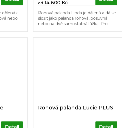
14 600 Kč
od
 dělená a
Rohová palanda Linda je dělená a dá se
hová nebo
složit jako palanda rohová, posuvná
o
nebo na dvě samostatná lůžka. Pro
svoji univerzálnost je velmi vhodná do
ná do
dětských pokojů. Schůdky a...
ie
Rohová palanda Lucie PLUS
Detail
Detail