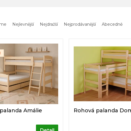
eme
Nejlevnější
Nejdražší
Nejprodávanější
Abecedně
t
palanda Amálie
Rohová palanda Dom
Detail