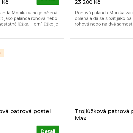
 Kč
23 200 Kč
anda Monika vario je dělená
Rohová palanda Monika var
žit jako palanda rohová nebo
dělená a dá se složit jako pa
statná lůžka. Horní lůžko je
rohová nebo na dvě samosta
a volně stojící. Schůdky a
Pro svoji univerzálnost je v
ový rošt v...
do dětských pokojů. Schůdky
t
ová patrová postel
Trojlůžková patrová 
Max
Detail