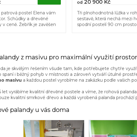
č
20 900 Kč
od
á patrová postel Elena vám
Tři plnohodnotná lůžka v ro
stor. Schůdky a dřevěné
sestavě, která nechá mezi h
y v ceně. Žebřík je zavěšen
spodní postelí 90 cm prosto
 a dá se snadno přesunout.
můžete sestavit do levého i
rohu, upravit jeho délku pod
a...
O
v
landy z masivu pro maximální využití prosto
l
á
da je skvělým řešením všude tam, kde potřebujete chytře využí
d
o spaní i běžný pohyb v místnosti a zároveň vytváří útulné prostř
a
ho masivu
a každou postel vyrobíme na zakázku podle vašich p
c
í
35 let vyrábíme kvalitní dřevěné postele a víme, že rohová palan
p
uze kvalitní smrkové dřevo a každá vyrobená palanda prochází p
r
v
ové palandy u vás doma
k
y
v
ý
p