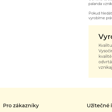
palanda vznik
Pokud hledá
vyrobíme prá
Vyr
Kvalit
Vysoči
kvalit
odvrtá
vznika
Z
á
p
Pro zákazníky
Užitečné
a