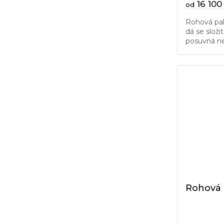
16 100
od
Rohová pala
dá se složi
posuvná n
lůžka. Pro 
vhodná do 
Rohová 