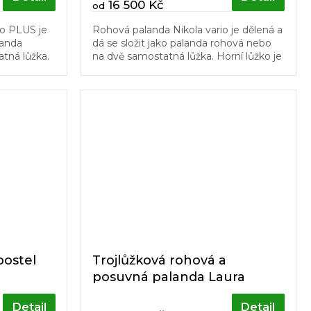
16 500 Kč
od
io PLUS je
Rohová palanda Nikola vario je dělená a
landa
dá se složit jako palanda rohová nebo
tná lůžka.
na dvě samostatná lůžka. Horní lůžko je
elmi vhodná
rozkládací a volně stojící. Schůdky a
 a...
dřevěný laťový rošt v...
postel
Trojlůžková rohová a
posuvná palanda Laura
Detail
Detail