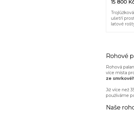
15 800 K
Trojlůžkov
ušetří pro
laťové rošt
na háčkách
Rohové pa
Rohová palan
více místa pr
ze smrkové
Již více než 
používáme po
Naše roh