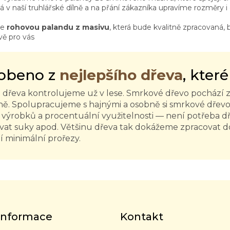
á v naší truhlářské dílně a na přání zákazníka upravíme rozměry i 
te
rohovou palandu z masivu
, která bude kvalitně zpracovaná, 
vě pro vás
obeno z
nejlepšího dřeva
, které
u dřeva kontrolujeme už v lese. Smrkové dřevo pochází z
ně. Spolupracujeme s hajnými a osobně si smrkové dřevo 
ě výrobků a procentuální využitelnosti — není potřeba d
vat suky apod. Většinu dřeva tak dokážeme zpracovat d
jí minimální prořezy.
 informace
Kontakt