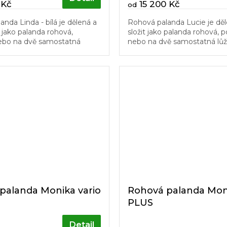
 Kč
15 200 Kč
od
nda Linda - bílá je dělená a
Rohová palanda Lucie je děl
t jako palanda rohová,
složit jako palanda rohová, 
ebo na dvě samostatná
nebo na dvě samostatná lůž
svoji univerzálnost je velmi
svoji univerzálnost je velmi
dětských pokojů....
dětských pokojů. Schůdky a..
palanda Monika vario
Rohová palanda Moni
PLUS
Detail