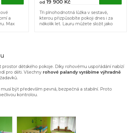
19 900 Kč
od
hové
Tři plnohodnotná lůžka v sestavě,
orní a
kterou přizpůsobíte pokoji dnes i za
ru. Max
několik let. Lauru můžete složit jako
 pravého
rohovou nebo posuvnou palandu a
le pokoje
později ji rozdělit na tři...
ru
t prostor dětského pokoje. Díky rohovému uspořádání nabízí
edí pro děti. Všechny
rohové palandy vyrábíme výhradně
ožadavků.
da musí být především pevná, bezpečná a stabilní. Proto
ečlivou kontrolou.