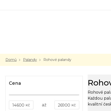
Přejít
na
obsah
Domů
Palandy
Rohové palandy
P
Rohov
o
Cena
s
Rohové pala
t
r
Každou pal
a
kvalitní če
14600
Kč
26900
Kč
n