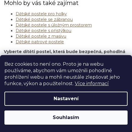
Mohlo by vás také zajímat
s
u
Dětské postele pro holky
Dětské postele se zábranou
Dětské postele s úložným prostorem
Dětské postele s přistýlkou
Dětské postele z masivu
Dětské patrové postele
Vyberte dítěti postel, která bude bezpečná, pohodlná
a bude mu sloužit mnoho let.
Pokud budete potřebovat
jiný rozměr nebo úpravy na míru, rádi je pro vás zajistíme.
Bez cookies to není ono. Proto je na webu
používáme, abychom vám umožnili pohodlné
Z
prohlížení webu a mohli neustále zlepšovat jeho
Pro zákazníky
á
funkce, výkon a použitelnost.
Více informací
p
Užitečné informace
a
Nastavení
t
í
Kontakt
Souhlasím
Potřebujete poradit s výběrěm?
+ 420 734 588 703