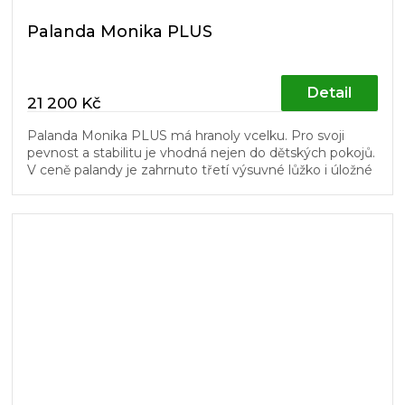
Palanda Monika PLUS
Detail
21 200 Kč
Palanda Monika PLUS má hranoly vcelku. Pro svoji
pevnost a stabilitu je vhodná nejen do dětských pokojů.
V ceně palandy je zahrnuto třetí výsuvné lůžko i úložné
prostory. Žebřík...