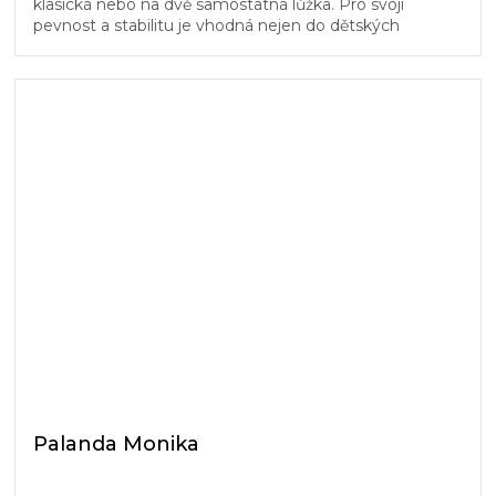
klasická nebo na dvě samostatná lůžka. Pro svoji
pevnost a stabilitu je vhodná nejen do dětských
pokojů. Žebřík a dřevěný...
Palanda Monika