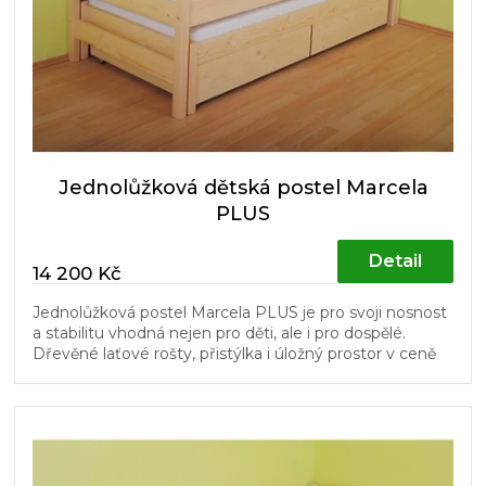
o
d
u
k
t
ů
Jednolůžková dětská postel Marcela
PLUS
Detail
14 200 Kč
Jednolůžková postel Marcela PLUS je pro svoji nosnost
a stabilitu vhodná nejen pro děti, ale i pro dospělé.
Dřevěné laťové rošty, přistýlka i úložný prostor v ceně
postele.