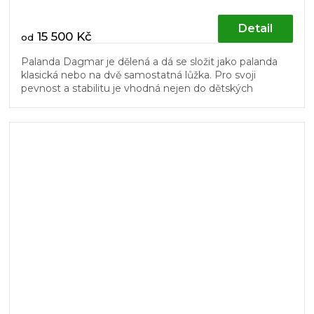
Detail
15 500 Kč
od
Palanda Dagmar je dělená a dá se složit jako palanda
klasická nebo na dvě samostatná lůžka. Pro svoji
pevnost a stabilitu je vhodná nejen do dětských
pokojů. Žebřík a dřevěný...