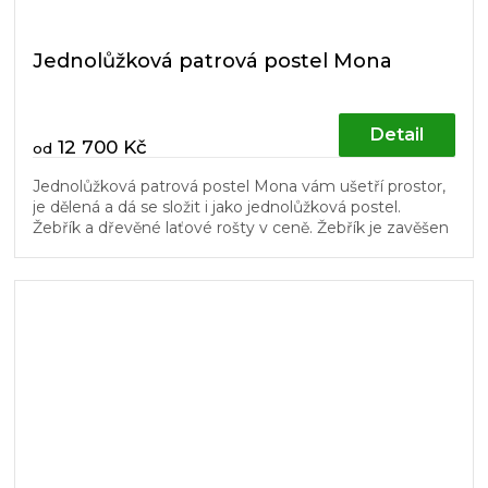
Jednolůžková patrová postel Mona
Detail
12 700 Kč
od
Jednolůžková patrová postel Mona vám ušetří prostor,
je dělená a dá se složit i jako jednolůžková postel.
Žebřík a dřevěné laťové rošty v ceně. Žebřík je zavěšen
na háčkách a dá...