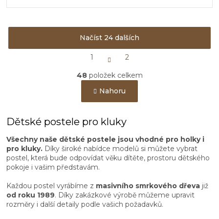
spaní, návštěvu i...
Načíst 24 dalších
S
1
2
t
O
r
48
položek celkem
v
á
n
l
Nahoru
k
á
o
d
v
a
á
Dětské postele pro kluky
c
n
í
í
Všechny naše dětské postele jsou vhodné pro holky i
p
pro kluky.
Díky široké nabídce modelů si můžete vybrat
r
postel, která bude odpovídat věku dítěte, prostoru dětského
v
pokoje i vašim představám.
k
y
Každou postel vyrábíme z
masivního smrkového dřeva
již
v
od roku 1989
. Díky zakázkové výrobě můžeme upravit
ý
rozměry i další detaily podle vašich požadavků.
p
i