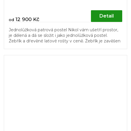
Detail
12 900 Kč
od
Jednolůžková patrová postel Nikol vám ušetří prostor,
je dělená a dá se složit i jako jednolůžková postel.
Žebřík a dřevěné laťové rošty v ceně. Žebřík je zavěšen
na...