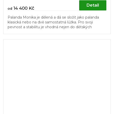
Detail
14 400 Kč
od
Palanda Monika je dělená a dá se složit jako palanda
klasická nebo na dvě samostatná lůžka. Pro svoji
pevnost a stabilitu je vhodná nejen do dětských
pokojů. Žebřík a dřevěný...