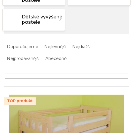
postele
Dětské vyvýšené
postele
Ř
a
Doporučujeme
Nejlevnější
Nejdražší
z
e
Nejprodávanější
Abecedně
n
í
p
r
V
o
ý
d
TOP produkt
p
u
i
k
s
t
p
ů
r