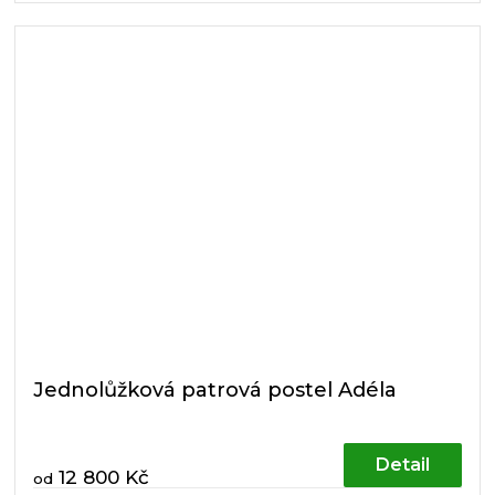
Jednolůžková patrová postel Adéla
Detail
12 800 Kč
od