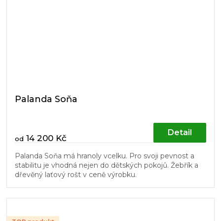
Palanda Soňa
Detail
14 200 Kč
od
Palanda Soňa má hranoly vcelku. Pro svoji pevnost a
stabilitu je vhodná nejen do dětských pokojů. Žebřík a
dřevěný laťový rošt v ceně výrobku.