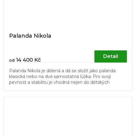
Palanda Nikola
Detail
14 400 Kč
od
Palanda Nikola je dělená a dá se složit jako palanda
klasická nebo na dvě samostatná lůžka. Pro svoji
pevnost a stabilitu je vhodná nejen do dětských
pokojů. Žebřík a dřevěný...