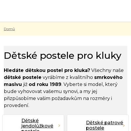
Přejít
na
obsah
Domů
Dětské postele pro kluky
Hledáte dětskou postel pro kluka?
Všechny naše
dětské postele
vyrábíme z kvalitního
smrkového
masivu
již
od roku 1989
. Vyberte si model, který
bude vyhovovat vašemu synovi, a my jej
přizpůsobíme vašim požadavkům na rozměry i
provedení.
Dětské
Dětské patrové
jendolůžkové
postele